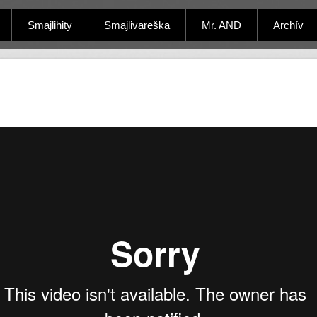
Smajlihity
Smajlivareška
Mr. AND
Archív