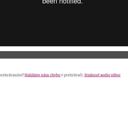
 prehrávaním?
Nahláste nám chybu
v prehrávači.
Stiahnuť audio súbor