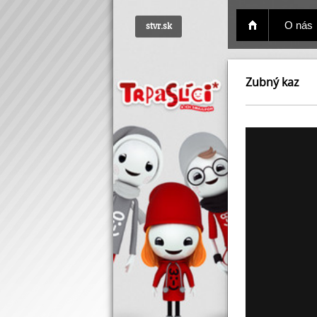
O nás
stvr.sk
Zubný kaz