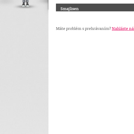
Smajlisen
Máte problém s prehrávaním?
Nahláste n